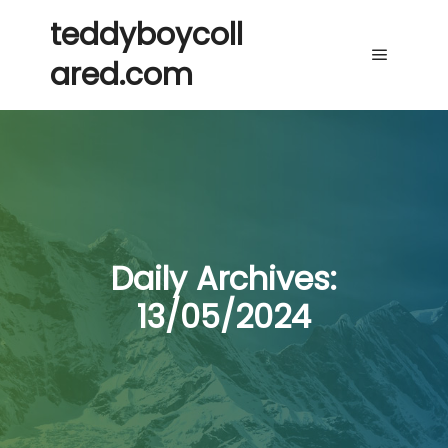
teddyboycoll
ared.com
Main me
Daily Archives:
13/05/2024