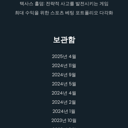
텍사스 홀덤: 전략적 사고를 발전시키는 게임
최대 수익을 위한 스포츠 베팅 포트폴리오 다각화
보관함
2025년 4월
2024년 11월
2024년 9월
2024년 5월
2024년 4월
2024년 2월
2024년 1월
2023년 10월