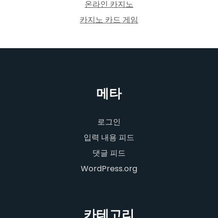
온라인 카지노
카지노 카드 게임
메타
로그인
입력 내용 피드
댓글 피드
WordPress.org
카테고리