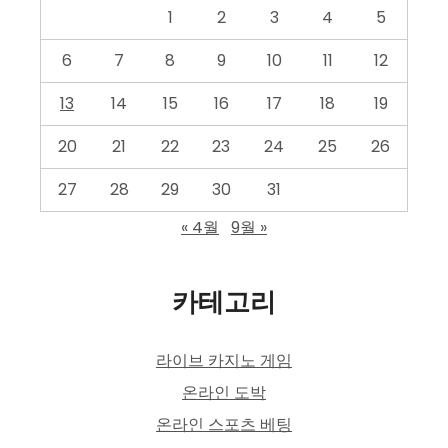
1
2
3
4
5
6
7
8
9
10
11
12
13
14
15
16
17
18
19
20
21
22
23
24
25
26
27
28
29
30
31
« 4월
9월 »
카테고리
라이브 카지노 게임
온라인 도박
온라인 스포츠 베팅