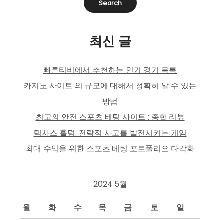
최신 글
빠른티비에서 추천하는 인기 경기 목록
카지노 사이트 의 규모에 대해서 정확히 알 수 있는
방법
최고의 안전 스포츠 베팅 사이트 : 종합 리뷰
텍사스 홀덤: 전략적 사고를 발전시키는 게임
최대 수익을 위한 스포츠 베팅 포트폴리오 다각화
2024 5월
월
화
수
목
금
토
일