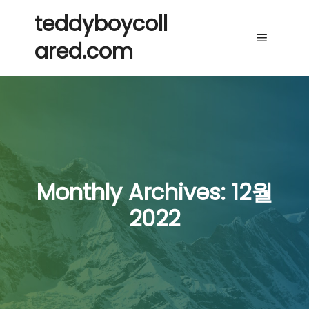
teddyboycoll
ared.com
Main me
Monthly Archives:
12월
2022