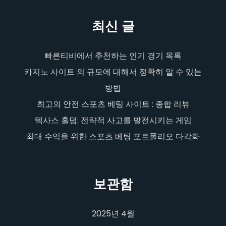
최신 글
빠른티비에서 추천하는 인기 경기 목록
카지노 사이트 의 규모에 대해서 정확히 알 수 있는
방법
최고의 안전 스포츠 베팅 사이트 : 종합 리뷰
텍사스 홀덤: 전략적 사고를 발전시키는 게임
최대 수익을 위한 스포츠 베팅 포트폴리오 다각화
보관함
2025년 4월