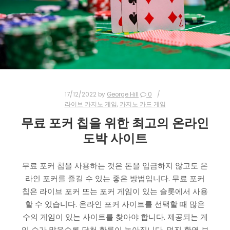
17/12/2022
by
George Hill
0
라이브 카지노 게임
,
카지노 카드 게임
무료 포커 칩을 위한 최고의 온라인
도박 사이트
무료 포커 칩을 사용하는 것은 돈을 입금하지 않고도 온
라인 포커를 즐길 수 있는 좋은 방법입니다. 무료 포커
칩은 라이브 포커 또는 포커 게임이 있는 슬롯에서 사용
할 수 있습니다. 온라인 포커 사이트를 선택할 때 많은
수의 게임이 있는 사이트를 찾아야 합니다. 제공되는 게
임 수가 많을수록 당첨 확률이 높아집니다. 멋진 환영 보