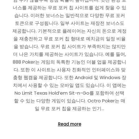
너스를 제공하는 무료 포커 칩 사이트를 쉽게 찾을 수 있
습니다. 이러한 보너스는 일반적으로 다양한 무료 포커
토큰으로 구성됩니다. 일부 사이트는 재장전 보너스도
제공합니다. 기본적으로 플레이어는 자신의 돈으로 계정
을 재충전하고 무료 포커 칩 형태로 예치금의 일정 비율
을 받습니다. 무료 포커 칩 사이트가 부족하지는 않지만
더 나은 가치를 제공하는 사이트가 있습니다. 예를 들어,
888 Poker는 게임의 독특한 기능인 더블 업을 제공합니
다. 또한 이 사이트는 사용자 친화적인 인터페이스와 맞
춤형 웹캠을 제공합니다. 또한 Android 및 Windows 장
치에서 사용할 수 있는 모바일 앱도 있습니다. 이 앱에는
No Limit Texas Hold’em Sit-n-Go를 포함하여 선택
할 수 있는 다양한 게임이 있습니다. Octro Poker는 매
일 무료 포커 칩을 제공하는 인기…
Read more