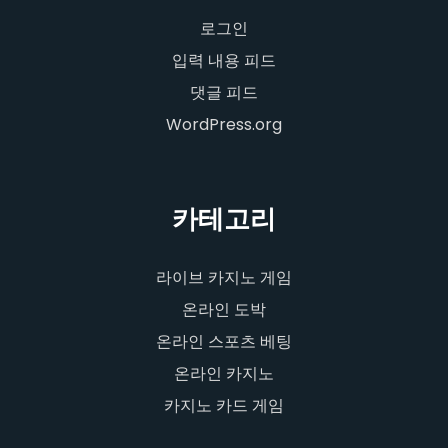
로그인
입력 내용 피드
댓글 피드
WordPress.org
카테고리
라이브 카지노 게임
온라인 도박
온라인 스포츠 베팅
온라인 카지노
카지노 카드 게임