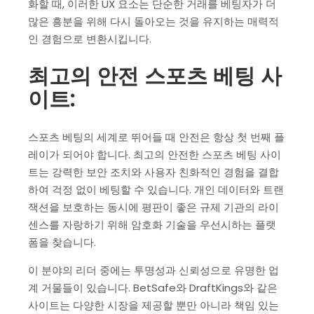
화할 때, 이러한 UX 요소는 단순한 거래를 베팅자가 더
많은 흥분을 위해 다시 돌아오는 것을 유지하는 매력적
인 경험으로 변환시킵니다.
최고의 안전 스포츠 베팅 사
이트:
스포츠 베팅의 세계로 뛰어들 때 안전은 항상 첫 번째 플
레이가 되어야 합니다. 최고의 안전한 스포츠 베팅 사이
트는 강력한 보안 조치와 사용자 친화적인 경험을 결합
하여 걱정 없이 베팅할 수 있습니다. 개인 데이터와 트랜
잭션을 보호하는 동시에 평판이 좋은 규제 기관의 라이
센스를 자랑하기 위해 암호화 기술을 우선시하는 플랫
폼을 찾습니다.
이 분야의 리더 중에는 투명성과 신뢰성으로 유명한 업
계 거물들이 있습니다. BetSafe와 DraftKings와 같은
사이트는 다양한 시장을 제공할 뿐만 아니라 책임 있는