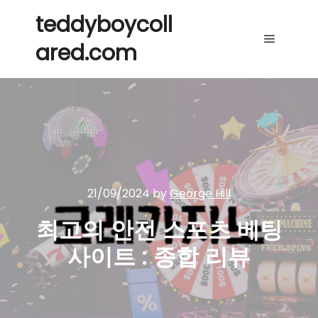
teddyboycoll
ared.com
Main me
21/09/2024
by
George Hill
최고의 안전 스포츠 베팅
사이트 : 종합 리뷰