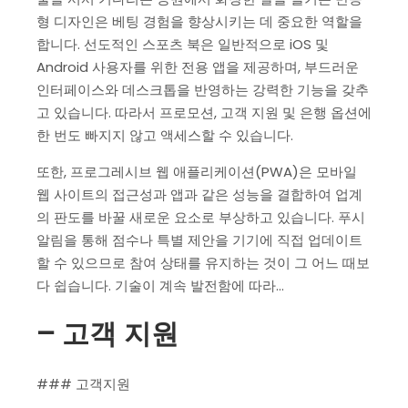
형 디자인은 베팅 경험을 향상시키는 데 중요한 역할을
합니다. 선도적인 스포츠 북은 일반적으로 iOS 및
Android 사용자를 위한 전용 앱을 제공하며, 부드러운
인터페이스와 데스크톱을 반영하는 강력한 기능을 갖추
고 있습니다. 따라서 프로모션, 고객 지원 및 은행 옵션에
한 번도 빠지지 않고 액세스할 수 있습니다.
또한, 프로그레시브 웹 애플리케이션(PWA)은 모바일
웹 사이트의 접근성과 앱과 같은 성능을 결합하여 업계
의 판도를 바꿀 새로운 요소로 부상하고 있습니다. 푸시
알림을 통해 점수나 특별 제안을 기기에 직접 업데이트
할 수 있으므로 참여 상태를 유지하는 것이 그 어느 때보
다 쉽습니다. 기술이 계속 발전함에 따라…
– 고객 지원
### 고객지원