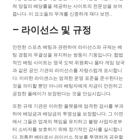
쳐 양질의 배당률을 제공하는 사이트의 전문성을 보여
줍니다. 이 요소들의 무게를 신중하게 재다 보면…
– 라이선스 및 규정
안전한 스포츠 베팅과 관련하여 라이선스와 규제는 베
팅 경험의 무결성을 유지하는 쌍둥이 기둥입니다. 합법
적인 베팅 사이트는 영국 도박 위원회나 몰타 게임 당국
과 같은 공인 기관의 라이선스를 자랑스럽게 표시합니
다. 이러한 라이센스는 엄격한 운영 표준을 준수한다는
것을 의미할 뿐만 아니라 베팅자에게 자금이 안전하고
공정한 플레이가 보장된다는 것을 안심시킵니다.
또한 규제 기관은 이러한 플랫폼에 엄격한 검사를 부과
하여 배당금과 배당금의 투명성을 보장합니다. 그 이면
에서 그들은 업계의 책임을 유지하고 불량 사업자로부
터 소비자를 보호하기 위해 정기적인 감사를 실시합니
다. 정통한 베터로서 라이선스 정보를 투명하게 공유할