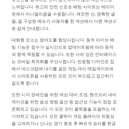
느껴집니다. 최고의 안전 스포츠 베팅 사이트는 레이아
웃에서 미니멀리즘을 수용합니다. 깨끗한 선, 명확한 글
꼴, 잘 구성된 메뉴가 사용자를 한 섹션에서 다른 섹션으
로 쉽게 안내합니다.
대화형 요소는 참여도를 향상시킵니다. 동적 라이브 베
팅 기능은 점수가 실시간으로 업데이트됨에 따라 동작
과 함께 맥동할 수 있습니다. 또한 사려 깊은 인터페이스
는 모바일 최적화를 우선시합니다. 반응형 디자인은 집
에서 데스크탑에 내기를 걸든 게임 데이 테일게이트에
서 스마트폰을 사용하든 모든 것이 부드럽고 접근하기
쉽도록 합니다.
또한 시각 장애인을 위한 색상 대비 조정, 핸즈프리 내비
게이션을 위한 음성 명령 옵션 등 접근성 기능이 점점 표
준화되고 있습니다. 이 모든 것이 플랫폼을 포괄하는 데
기여하고 있습니다. 모든 클릭이 게임 플레이의 유동성
을 고려하거나 신나는 경기 종료 후 빠르게 승리를 현금