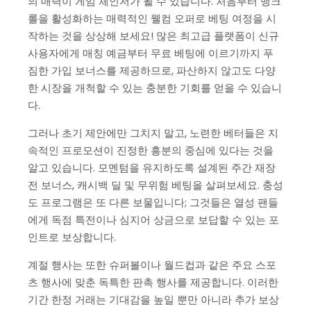
의 매력이 게임 체인저가 될 수 있습니다. 처음부터 뱅크
롤을 활성화하는 매력적인 웰컴 오퍼로 베팅 여정을 시
작하는 것을 상상해 보세요! 많은 최고급 플랫폼이 신규
사용자에게 매칭 예금부터 무료 베팅에 이르기까지 푸
짐한 가입 보너스를 제공하므로, 파산하지 않고도 다양
한 시장을 개척할 수 있는 충분한 기회를 얻을 수 있습니
다.
그러나 초기 제안에만 그치지 말고, 노련한 베터들은 지
속적인 프로모션이 진정한 흥분의 중심에 있다는 것을
알고 있습니다. 모멘텀을 유지하도록 설계된 주간 재장
전 보너스, 캐시백 딜 및 무위험 베팅을 살펴보세요. 충성
도 프로그램은 또 다른 보물입니다; 그것들은 열성 팬들
에게 독점 특전이나 심지어 상금으로 보답할 수 있는 포
인트로 보상합니다.
계절 행사는 또한 슈퍼볼이나 월드컵과 같은 주요 스포
츠 행사에 맞춘 독특한 판촉 행사를 제공합니다. 이러한
기간 한정 거래는 기대감을 높일 뿐만 아니라 추가 보상