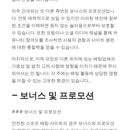
자주 간과되는 또 다른 측면은 보너스와 프로모션입니
다. 언뜻 매력적으로 보일 수 있지만 이러한 제안에 첨부
된 조건을 이해하면 원치 않는 놀라움으로부터 보호할
수 있습니다. 또한 포럼이나 소셜 미디어 채널을 통해 커
뮤니티 참여도를 조사하면 사용자 경험과 사이트 평판
에 대한 통찰력을 얻을 수 있습니다.
마지막으로, 지역 규정은 다른 위치에 있는 베팅업체의
가용성 및 법적 고려 사항에 영향을 미치기 때문에 무시
되어서는 안 됩니다. 각 주에는 베팅 활동에 상당한 영향
을 미칠 수 있는 고유한 환경이 있습니다…
– 보너스 및 프로모션
### 보너스 및 프로모션
안전한 스포츠 베팅 사이트의 경우 보너스와 프로모션