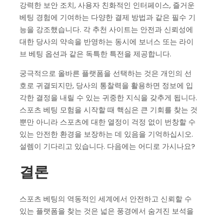
강력한 보안 조치, 사용자 친화적인 인터페이스, 즐거운
베팅 경험에 기여하는 다양한 결제 방법과 같은 필수 기
능을 강조했습니다. 각 추천 사이트는 안전과 신뢰성에
대한 당사의 약속을 반영하는 동시에 보너스 또는 라이
브 베팅 옵션과 같은 독특한 특전을 제공합니다.
궁극적으로 올바른 플랫폼을 선택하는 것은 개인의 선
호로 귀결되지만, 당사의 통찰력을 활용하면 정보에 입
각한 결정을 내릴 수 있는 귀중한 지식을 갖추게 됩니다.
스포츠 베팅 모험을 시작할 때 핵심은 큰 기회를 찾는 것
뿐만 아니라 스포츠에 대한 열정이 걱정 없이 번창할 수
있는 안전한 환경을 보장하는 데 있음을 기억하십시오.
설렘이 기다리고 있습니다. 다음에는 어디로 가시나요?
결론
스포츠 베팅의 역동적인 세계에서 안전하고 신뢰할 수
있는 플랫폼을 찾는 것은 넓은 풍경에서 숨겨진 보석을