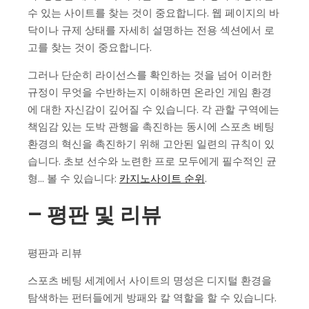
수 있는 사이트를 찾는 것이 중요합니다. 웹 페이지의 바
닥이나 규제 상태를 자세히 설명하는 전용 섹션에서 로
고를 찾는 것이 중요합니다.
그러나 단순히 라이선스를 확인하는 것을 넘어 이러한
규정이 무엇을 수반하는지 이해하면 온라인 게임 환경
에 대한 자신감이 깊어질 수 있습니다. 각 관할 구역에는
책임감 있는 도박 관행을 촉진하는 동시에 스포츠 베팅
환경의 혁신을 촉진하기 위해 고안된 일련의 규칙이 있
습니다. 초보 선수와 노련한 프로 모두에게 필수적인 균
형… 볼 수 있습니다:
카지노사이트 순위
.
– 평판 및 리뷰
평판과 리뷰
스포츠 베팅 세계에서 사이트의 명성은 디지털 환경을
탐색하는 펀터들에게 방패와 칼 역할을 할 수 있습니다.