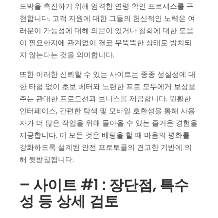
도박을 촉진하기 위해 엄격한 연령 확인 프로세스를 구
현합니다. 고객 지원에 대한 그들의 헌신적인 노력은 여
러분이 가능성에 대해 의문이 있거나 철회에 대한 도움
이 필요한지에 관계없이 결코 무뚝뚝한 상태로 방치되
지 않는다는 것을 의미합니다.
또한 이러한 신뢰할 수 있는 사이트는 종종 성실성에 대
한 타협 없이 초보 베터와 노련한 프로 모두에게 보상을
주는 관대한 프로모션과 보너스를 제공합니다. 원활한
인터페이스, 간편한 탐색 및 모바일 호환성을 통해 사용
자가 더 많은 작업을 위해 돌아올 수 있는 즐거운 경험을
제공합니다. 이 모든 것은 베팅을 할 때 마음의 평화를
강화하도록 설계된 안전 프로토콜의 견고한 기반에 의
해 뒷받침됩니다.
– 사이트 #1 : 장단점, 특수
성 등 상세 검토