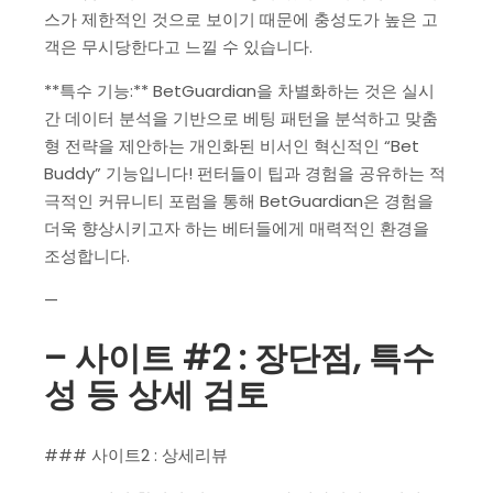
스가 제한적인 것으로 보이기 때문에 충성도가 높은 고
객은 무시당한다고 느낄 수 있습니다.
**특수 기능:** BetGuardian을 차별화하는 것은 실시
간 데이터 분석을 기반으로 베팅 패턴을 분석하고 맞춤
형 전략을 제안하는 개인화된 비서인 혁신적인 “Bet
Buddy” 기능입니다! 펀터들이 팁과 경험을 공유하는 적
극적인 커뮤니티 포럼을 통해 BetGuardian은 경험을
더욱 향상시키고자 하는 베터들에게 매력적인 환경을
조성합니다.
—
– 사이트 #2 : 장단점, 특수
성 등 상세 검토
### 사이트2 : 상세리뷰