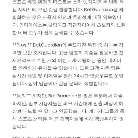
스포츠 베팅 환경의 떠오르는 스타 벳가디언 두 번째 특
집 사이트에 오신 것을 환영합니다. BetGuardian을 차
별화하는 것은 사용자 안전과 투명성에 대한 약속입니
다. 인터페이스는 날렵하고 직관적이어서 초보자와 노련
한 베터 모두가 쉽게 탐색할 수 있습니다.
**Pros:** BetGuardian의 두드러진 특징 중 하나는 강
력한 보안 조치입니다. 고급 암호화 기술을 활용하면 전
세계적으로 수천 개의 이벤트에 베팅하는 동안 데이터
를 안전하게 유지할 수 있습니다. 또한 고객 지원 팀은
실시간 채팅 및 이메일을 통해 24시간 연중무휴로 운영
됩니다. 심야 임금이나 긴급 문의에 적합합니다.
**동의:** 하지만, BetGuardian은 많은 부분에서 탁월
하지만, 일부 사용자들은 피크 시간대에 인출 과정이 예
상보다 느릴 수 있다고 언급했습니다. 게다가, 그들의 틈
새 스포츠 선택은 더 큰 경쟁자들에 비해 광범위하지 않
습니다.