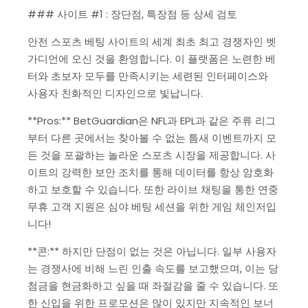
### 사이트 #1 : 장단점, 특장점 등 상세 검토
안전 스포츠 베팅 사이트의 세계 최초 최고 경쟁자인 벳
가디언에 오신 것을 환영합니다. 이 플랫폼은 노련한 베
터와 초보자 모두를 만족시키는 세련된 인터페이스와
사용자 친화적인 디자인으로 빛납니다.
**Pros:** BetGuardian은 NFL과 EPL과 같은 주류 리그
부터 다른 곳에서는 찾아볼 수 없는 틈새 이벤트까지 모
든 것을 포괄하는 놀라운 스포츠 시장을 제공합니다. 사
이트의 강력한 보안 조치를 통해 데이터를 항상 암호화
하고 보호할 수 있습니다. 또한 라이브 채팅을 통한 연중
무휴 고객 지원은 심야 베팅 세션을 위한 게임 체인저입
니다!
**콘:** 하지만 단점이 없는 것은 아닙니다. 일부 사용자
는 경쟁사에 비해 느린 인출 속도를 보고했으며, 이는 당
첨금을 현금화하고 싶을 때 좌절감을 줄 수 있습니다. 또
한 신입을 위한 프로모션은 많이 있지만 지속적인 보너